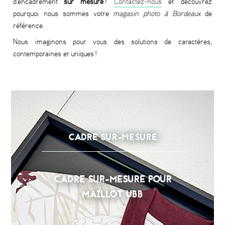
d'encadrement
sur mesure
?
Contactez-nous
et découvrez
pourquoi nous sommes votre
magasin photo à Bordeaux
de
référence.
Nous imaginons pour vous des solutions de caractères,
contemporaines et uniques !
CADRE SUR-MESURE
CADRE SUR-MESURE POUR
MAILLOT UBB