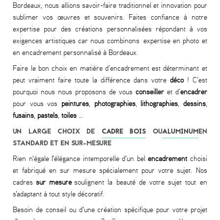
Bordeaux, nous allions savoir-faire traditionnel et innovation pour
sublimer vos œuvres et souvenirs. Faites confiance à notre
expertise pour des créations personnalisées répondant à vos
exigences artistiques car nous combinons expertise en photo et
en encadrement personnalisé à Bordeaux.
Faire le bon choix en matière d’encadrement est déterminant et
peut vraiment faire toute la différence dans votre
déco
! C’est
pourquoi nous nous proposons de vous
conseiller
et d’
encadrer
pour vous vos
peintures
,
photographies
,
lithographies
,
dessins
,
fusains
,
pastels
,
toiles
…
UN LARGE CHOIX DE
CADRE BOIS
OU
ALUMINUM
EN
STANDARD ET EN SUR-MESURE
Rien n'égale l'élégance intemporelle d'un bel
encadrement
choisi
et fabriqué en sur mesure spécialement pour votre sujet. Nos
cadres
sur mesure
soulignent la beauté de votre sujet tout en
s'adaptant à tout style décoratif.
Besoin de conseil ou d'une création spécifique pour votre projet