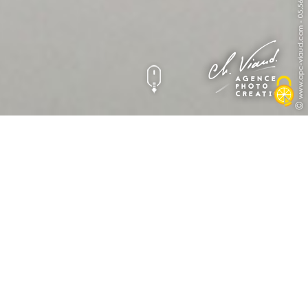
Création carte de
visite Maitrex
Graphisme
Carterie, plaquette