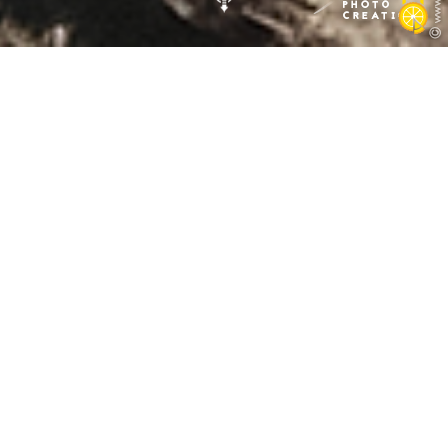
Crédence en plexiglas
minérale
Impression
Crédence de cuisine personnalisée
Pour cette cuisine toute neuve, c'était un visuel à l'aspect
contemporain et original que recherchait ce couple en passant la
porte d' APC VIAUD. C'est en observant les photos d'Art exposées