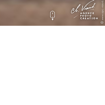
Shooting Photo pour
Xavier très "Cross"
Photographie
Book photo