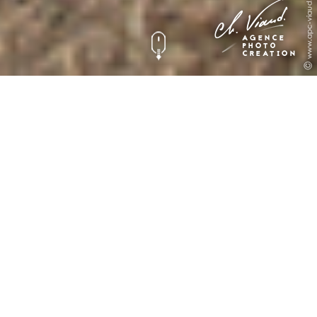
MAIALEN & FRANCK
Photographie
Mariage
Petit résumé en images du mariage de Maialen & Franck qui nous
ont
fait confiance pour couvrir le reportage photo
de cette
journée
inoubliable
: un temps exceptionnel, une région magnifique, de la