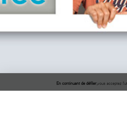
En continuant de défiler,
vous acceptez l'ut
Photo d'identi