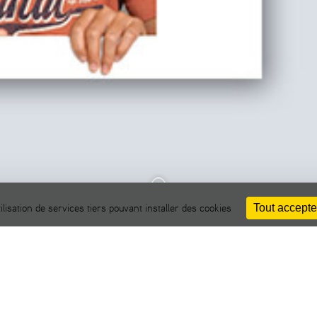
Tout accepte
ilisation de services tiers pouvant installer des cookies
té classique