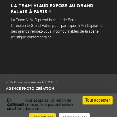
LA TEAM VIAUD EXPOSE AU GRAND
PALAIS À PARIS !!
La Team VIAUD prend la route de Paris.
Direction le Grand Palais pour participer à Art Capital, l’un
des grands rendez-vous incontournables de la scène
artistique contemporaine.
2026 © tous droits réservés APC VIAUD
AGENCE PHOTO CRÉATION
Conditions générales de vente
Confidentialité
Tout accepter
En
vous acceptez l'utilisation de
Gestion des cookies
continuant
services tiers pouvant installer
de défiler,
des cookies