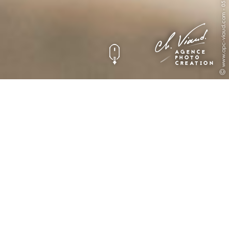
Carte de visite avec
vernis sélectif et
pelliculage mat pour
Roberto !